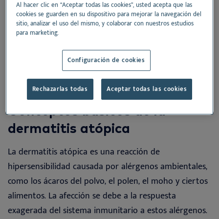
Al hacer clic en “Aceptar todas las cookies”, usted acepta que las
¿Por qué todos los pacientes atópicos deben recibir
cookies se guarden en su dispositivo para mejorar la navegación del
sitio, analizar el uso del mismo, y colaborar con nuestros estudios
inmunoterapia?
para marketing.
Aplicación de la inmunoterapia en su consulta
Configuración de cookies
Rechazarlas todas
Aceptar todas las cookies
Conceptos básicos de la
dermatitis atópica
La dermatitis atópica es una reacción de
hipersensibilidad causada por alérgenos ambientales,
como los ácaros del polvo, el polen, el moho y ciertos
alimentos. La afección se debe a la respuesta
exagerada del sistema inmunitario a estos alérgenos.