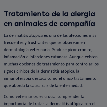
Se
Nu
Oí
Ne
Nextview portal
ES
Tratamiento de la alergia
Ch
Nu
Fó
Nu
Dansk
en animales de compañía
Bi
So
Deutsch
La dermatitis atópica es una de las afecciones más
English
Vi
frecuentes y frustrantes que se observan en
Français
dermatología veterinaria. Produce picor crónico,
Nederlands
Co
inflamación e infecciones cutáneas. Aunque existen
Norsk
muchas opciones de tratamiento para controlar los
Svenska
signos clínicos de la dermatitis atópica, la
inmunoterapia destaca como el único tratamiento
que aborda la causa raíz de la enfermedad
.
Como veterinarios, es crucial comprender la
importancia de tratar la dermatitis atópica con el