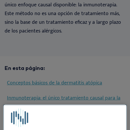
único enfoque causal disponible: la inmunoterapia.
Este método no es una opción de tratamiento más,
sino la base de un tratamiento eficaz y a largo plazo
de los pacientes alérgicos
.
En esta página:
Conceptos básicos de la dermatitis atópica
Inmunoterapia: el único tratamiento causal para la
Alergia Ambiental
¿Cómo funciona la inmunoterapia?