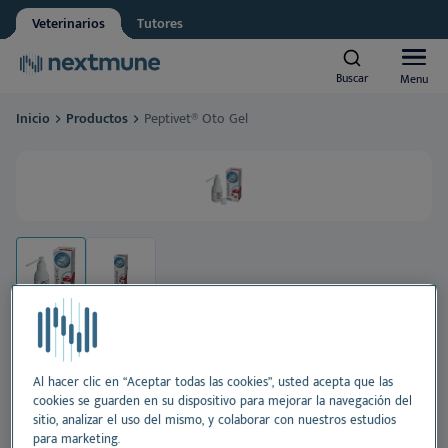
Veterinarios
Tutores
Other
Vet student
Buscar
Buscar
Menu
Menu
We respect your privacy. May we inform you about updates?
Inicio
Productos
Peptivet® Oto Gel
Yes, I agree to receive news & updates
*
Animales de compañía
Please consult our
Privacy Statement
By submitting this form, you consent to process your
Caballos
personal information
Al
Productos
Pie
Al
Academia
Oí
Pie
Al
Sobre Nextmune
Peptivet® Oto Gel
Al hacer clic en “Aceptar todas las cookies”, usted acepta que las
cookies se guarden en su dispositivo para mejorar la navegación del
Di
Pr
Pie
Blo
sitio, analizar el uso del mismo, y colaborar con nuestros estudios
para marketing.
Gel calmante para el cuidado de los oídos para perros