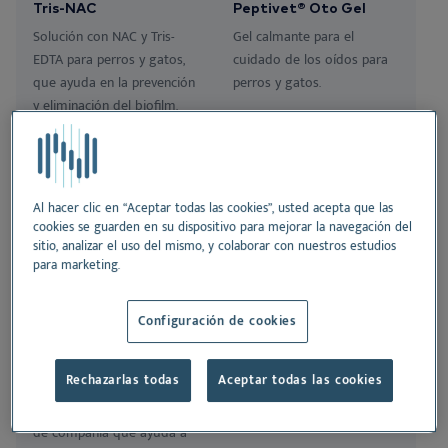
Se
Tris-NAC
Peptivet® Oto Gel
Nu
Oí
Ne
Nextview portal
Solución con NAC y Tris-
Gel calmante para el
ES
EDTA para perros y gatos,
cuidado de los oídos para
Ch
Nu
Fó
Nu
que ayuda en la prevención
perros y gatos.
Dansk
y eliminación del biofilm.
Bi
So
Deutsch
English
Vi
Français
Al hacer clic en “Aceptar todas las cookies”, usted acepta que las
Nederlands
Co
cookies se guarden en su dispositivo para mejorar la navegación del
sitio, analizar el uso del mismo, y colaborar con nuestros estudios
Norsk
para marketing.
Svenska
Clorexyderm 4%
Otodine®
Configuración de cookies
Shampoo
Solución limpiadora
Champú desinfectante a
auricular para perros y
Rechazarlas todas
Aceptar todas las cookies
base de clorhexidina
gatos.
digluconato para animales
de compañía que ayuda a