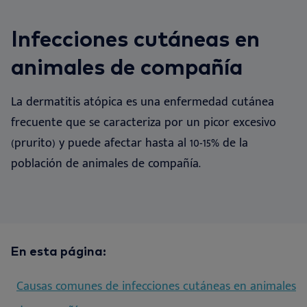
Se
Nu
Oí
Ne
Nextview portal
ES
Infecciones cutáneas en
Ch
Nu
Fó
Nu
Dansk
animales de compañía
Bi
So
Deutsch
La dermatitis atópica es una enfermedad cutánea
English
Vi
frecuente que se caracteriza por un picor excesivo
Français
(prurito) y puede afectar hasta al 10-15% de la
Nederlands
Co
población de animales de compañía.
Norsk
Svenska
En esta página:
Causas comunes de infecciones cutáneas en animales