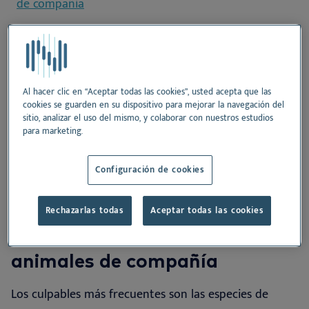
de compañía
La relación entre las infecciones cutáneas y las
alergias
Al hacer clic en “Aceptar todas las cookies”, usted acepta que las
La importancia de la prevención
cookies se guarden en su dispositivo para mejorar la navegación del
sitio, analizar el uso del mismo, y colaborar con nuestros estudios
para marketing.
Selección de productos para infecciones cutáneas
Configuración de cookies
Causas comunes de
Rechazarlas todas
Aceptar todas las cookies
infecciones cutáneas en
animales de compañía
Los culpables más frecuentes son las especies de