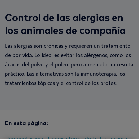
Se
Nu
Oí
Ne
Nextview portal
ES
Control de las alergias en
Ch
Nu
Fó
Nu
Dansk
los animales de compañía
Bi
So
Deutsch
Las alergias son crónicas y requieren un tratamiento
English
Vi
de por vida. Lo ideal es evitar los alérgenos, como los
Français
ácaros del polvo y el polen, pero a menudo no resulta
Nederlands
Co
práctico. Las alternativas son la inmunoterapia, los
Norsk
tratamientos tópicos y el control de los brotes.
Svenska
En esta página: