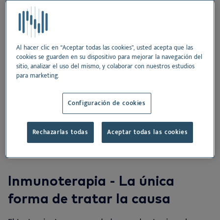
Inmunoterapia - La única forma de tratar la causa
El enfoque multimodal
Al hacer clic en “Aceptar todas las cookies”, usted acepta que las
Evitar los alérgenos
cookies se guarden en su dispositivo para mejorar la navegación del
sitio, analizar el uso del mismo, y colaborar con nuestros estudios
Tópicos y suplementos
para marketing.
Medicamentos a corto plazo
Configuración de cookies
Umbral pruriginoso y reagudizaciones
Rechazarlas todas
Aceptar todas las cookies
Inmunoterapia - La única
forma de tratar la causa