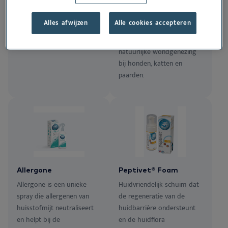
de opbouw van tandplak,
kruidenextracten met
die een slechte adem
huidherstellende
Alles afwijzen
Alle cookies accepteren
veroorzaakt, tegen te gaan.
eigenschappen die
bijdragen aan een
natuurlijke wondgenezing
bij honden, katten en
paarden.
Allergone
Peptivet® Foam
Allergone is een unieke
Huidvriendelijk schuim dat
spray die allergenen van
de regeneratie van de
huisstofmijt neutraliseert
huidbarrière ondersteunt
en helpt bij de
en de huidflora