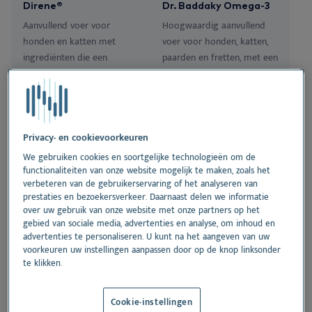
We
Direne®
Dr. Baddaky Omega-3
Vo
Or
Ne
Nextview portal
Aanvullend voer voor
Hoogwaardig aanvullend
NL
honden en katten met
voer voor honden, katten,
Le
On
Be
Vo
ingrediënten die een
paarden en fretten, met een
Dansk
gezonde nierfunctie en
hoog gehalte essentiële
Do
Du
Deutsch
uitscheiding via de nieren
omega-3 vetzuren (EPA en
bevorderen.
DHA) ter bevordering van
English
een gezonde huid, vacht en
Vi
Español
algemene gezondheid.
Privacy- en cookievoorkeuren
Français
We gebruiken cookies en soortgelijke technologieën om de
Co
functionaliteiten van onze website mogelijk te maken, zoals het
Norsk
verbeteren van de gebruikerservaring of het analyseren van
prestaties en bezoekersverkeer. Daarnaast delen we informatie
Svenska
over uw gebruik van onze website met onze partners op het
gebied van sociale media, advertenties en analyse, om inhoud en
advertenties te personaliseren. U kunt na het aangeven van uw
voorkeuren uw instellingen aanpassen door op de knop linksonder
te klikken.
Stomodine® F
Derm-10
Antibacteriële gel om het
DERM-10 is een huidcrème
tandvlees te kalmeren en
met zinkoxide en 9
Cookie-instellingen