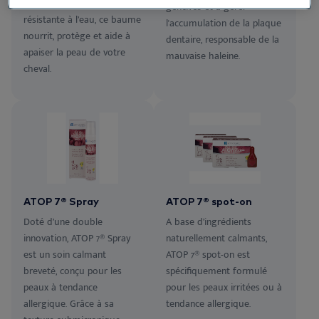
certifiés et à sa texture
gencives et à gérer
résistante à l’eau, ce baume
l'accumulation de la plaque
nourrit, protège et aide à
dentaire, responsable de la
apaiser la peau de votre
mauvaise haleine.
cheval.
ATOP 7® Spray
ATOP 7® spot-on
Doté d’une double
A base d’ingrédients
innovation, ATOP 7® Spray
naturellement calmants,
est un soin calmant
ATOP 7® spot-on est
breveté, conçu pour les
spécifiquement formulé
peaux à tendance
pour les peaux irritées ou à
allergique. Grâce à sa
tendance allergique.