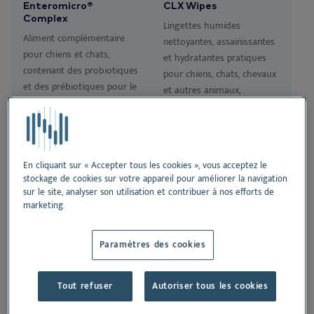
We
Enteromicro®
CLX Wipes
Nu
Or
Ne
Nextview portal
Complex
Lingettes humides
FR
Aliment complémentaire
nettoyantes, assainissantes
Co
No
Pr
Nu
pour chiens et chats,
et hydratantes pratiques
Dansk
contenant des probiotiques
pour chiens, chats, chevaux
Bi
Pr
Deutsch
et des prébiotiques pour le
et autres animaux,
soutien de la fonction
contenant de la
English
gastro-intestinale.
chlorhexidine et du Tris-
Vi
Español
EDTA.
Nederlands
Co
En cliquant sur « Accepter tous les cookies », vous acceptez le
stockage de cookies sur votre appareil pour améliorer la navigation
Norsk
sur le site, analyser son utilisation et contribuer à nos efforts de
Svenska
marketing.
Paramètres des cookies
Dermoscent BIO
Stomodine® F
BALM® for Horses
Tout refuser
Autoriser tous les cookies
Gel buccodentaire appétent
Grâce à ses ingrédients bio-
pour aider à apaiser les