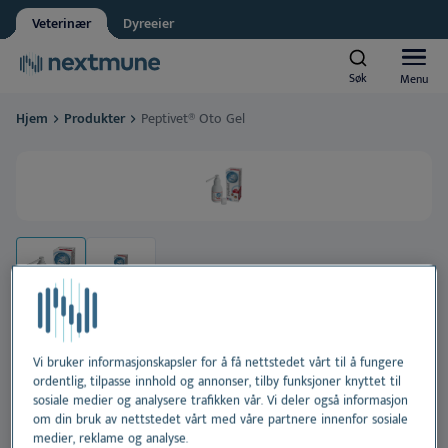
Dyreeier
Grossist
Veterinær
Dyreeier
Dyrebutikk
Apotek
Søk
Søk
Menu
Menu
Student
Nextmune team
Hjem
Produkter
Peptivet® Oto Gel
Groomer
Kjæledyr
Nextmune respekterer personvernet ditt. Kan vi informere
deg om oppdateringer?
Hest
Al
Ja, jeg godtar å motta nyheter og oppdateringer
*
Produkter
Vennligst se vår
personvernerklæring
H
Al
Ved å sende inn dette skjemaet godtar du at
Akademi
personopplysningene dine vil bli behandlet
Ør
H
Al
Vi bruker informasjonskapsler for å få nettstedet vårt til å fungere
Om Nextmune
Peptivet® Oto Gel
ordentlig, tilpasse innhold og annonser, tilby funksjoner knyttet til
sosiale medier og analysere trafikken vår. Vi deler også informasjon
Te
Ma
H
Bl
om din bruk av nettstedet vårt med våre partnere innenfor sosiale
medier, reklame og analyse.
Beroligende ørepleiegel for hund og katt.