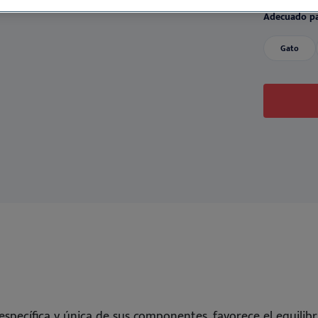
Ver todos
nos
Adecuado pa
Gato
Dansk
Deutsch
English
Français
Nederlands
Norsk
Svenska
 específica y única de sus componentes, favorece el equilib