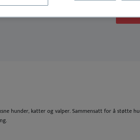
ener
rmoscent Essential 6
Dermoscent PyoClean
Oto
alle
Se alle
Dansk
Deutsch
English
Español
Français
Nederlands
Svenska
 voksne hunder, katter og valper. Sammensatt for å støtte
ing.