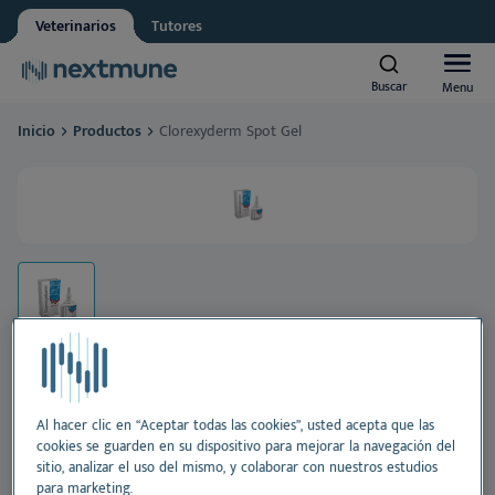
Veterinarios
Tutores
Other
Vet student
Buscar
Buscar
Menu
Menu
We respect your privacy. May we inform you about updates?
Inicio
Productos
Clorexyderm Spot Gel
Yes, I agree to receive news & updates
*
Animales de compañía
Please consult our
Privacy Statement
By submitting this form, you consent to process your
Caballos
personal information
Al
Productos
Pie
Al
Academia
Oí
Pie
Al
Sobre Nextmune
Clorexyderm Spot Gel
Al hacer clic en “Aceptar todas las cookies”, usted acepta que las
Di
Pr
Pie
Blo
cookies se guarden en su dispositivo para mejorar la navegación del
sitio, analizar el uso del mismo, y colaborar con nuestros estudios
Gel cutáneo digluconato con clorhexidina para perros
para marketing.