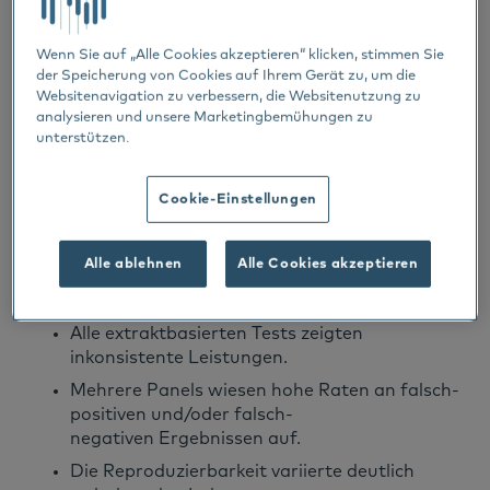
IgE-Profilen erstellt. Hierfür
wurden drei canine monoklonale IgE-
Wenn Sie auf „Alle Cookies akzeptieren“ klicken, stimmen Sie
Antikörper eingesetzt (Phl p 5, Der f 2,
der Speicherung von Cookies auf Ihrem Gerät zu, um die
Websitenavigation zu verbessern, die Websitenutzung zu
Pla a 3/nsLTP). Zwei Negativkontrollen wurden
analysieren und unsere Marketingbemühungen zu
eingeschlossen.
unterstützen.
Sechs häufig verwendete US-amerikanische
Allergiepanels wurden untersucht.
Cookie-Einstellungen
Zentrale Ergebnisse
Alle ablehnen
Alle Cookies akzeptieren
PAX identifizierte 100 % der Proben korrekt
(12/12).
Alle extraktbasierten Tests zeigten
inkonsistente Leistungen.
Mehrere Panels wiesen hohe Raten an falsch-
positiven und/oder falsch-
negativen Ergebnissen auf.
Die Reproduzierbarkeit variierte deutlich