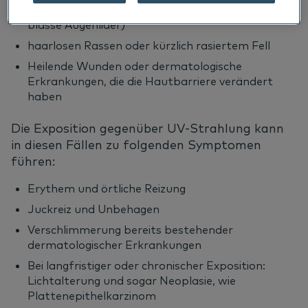
Depigmentierte Hautstellen (z. B. rosa Nasen,
blasse Augenlider)
haarlosen Rassen oder kürzlich rasiertem Fell
Heilende Wunden oder dermatologische
Erkrankungen, die die Hautbarriere verändert
haben
Die Exposition gegenüber UV-Strahlung kann
in diesen Fällen zu folgenden Symptomen
führen:
Erythem und örtliche Reizung
Juckreiz und Unbehagen
Verschlimmerung bereits bestehender
dermatologischer Erkrankungen
Bei langfristiger oder chronischer Exposition:
Lichtalterung und sogar Neoplasie, wie
Plattenepithelkarzinom