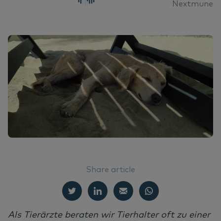
Nextmune
We
Er
Oh
Ne
Nextview portal
DE
Ve
Un
Re
Er
English
Do
Na
Español
Nederlands
Vi
Norsk
Svenska
Ko
Share article
Als Tierärzte beraten wir Tierhalter oft zu einer