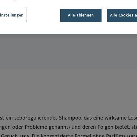
Oto
eidung
Hund
le anzeigen
Alle anzeigen
instellungen
Alle ablehnen
Alle Cookies 
Dansk
English
Español
Français
Nederlands
Norsk
Svenska
ist ein seboregulierendes Shampoo, das eine wirksame Lös
ngen oder Probleme genannt) und deren Folgen bietet: st
er Geruch, usw. Die konzentrierte Formel ohne Parfümzusatz 