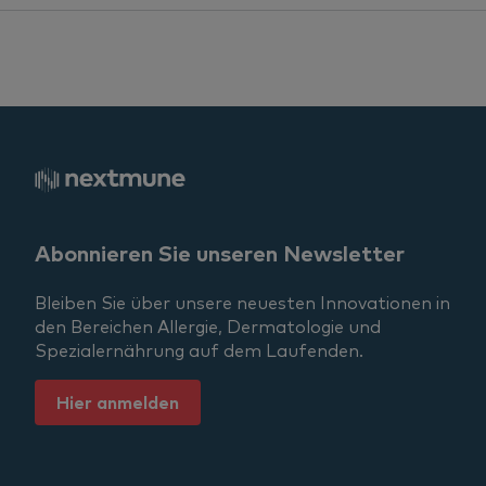
Allergy Treatment
Allergens
Cats
Horses
Hund
Abonnieren Sie unseren Newsletter
News
Bleiben Sie über unsere neuesten Innovationen in
den Bereichen Allergie, Dermatologie und
Serum Allergy Testing
Spezialernährung auf dem Laufenden.
Dermatology
Hier anmelden
PAX