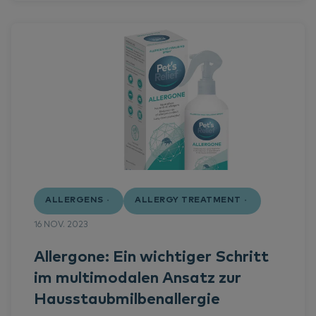
Veterinarians
Dr. Thierry Olivry
Success stories
Webinare
ALLERGENS
ALLERGY TREATMENT
16 NOV. 2023
Allergone: Ein wichtiger Schritt
im multimodalen Ansatz zur
Hausstaubmilbenallergie