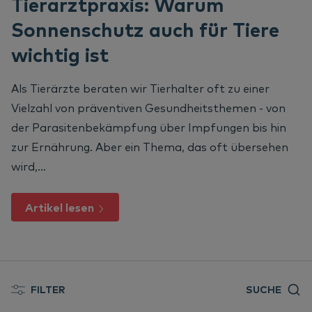
Tierarztpraxis: Warum
We
Er
Oh
Ne
Nextview portal
Sonnenschutz auch für Tiere
DE
Ve
Un
Re
Er
wichtig ist
Dansk
Do
Na
English
Als Tierärzte beraten wir Tierhalter oft zu einer
Vielzahl von präventiven Gesundheitsthemen - von
Español
Vi
der Parasitenbekämpfung über Impfungen bis hin
Français
zur Ernährung. Aber ein Thema, das oft übersehen
Nederlands
Ko
wird,...
Norsk
Svenska
Artikel lesen
FILTER
SUCHE
Alle Artikel