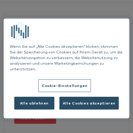
Allergy Treatment
Allergens
ALLERGENS
HORSES
CATS
14 MÄRZ 2024
Cats
Wenn Sie auf „Alle Cookies akzeptieren“ klicken, stimmen
Top 10 der Pollen, die
Sie der Speicherung von Cookies auf Ihrem Gerät zu, um die
Horses
Websitenavigation zu verbessern, die Websitenutzung zu
Allergiesymptome bei Tieren
analysieren und unsere Marketingbemühungen zu
Hund
verursachen
unterstützen.
News
Cookie-Einstellungen
Tiere können auf Pollen von vielen verschiedenen
Serum Allergy Testing
Gräsern, Pflanzen und Bäumen allergisch oder
Alle ablehnen
Alle Cookies akzeptieren
empfindlich reagieren,...
Dermatology
Mehr lesen
PAX