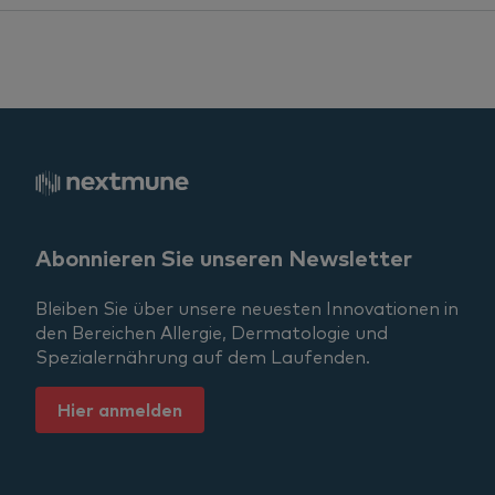
Allergy Treatment
Allergens
Cats
Horses
Hund
Abonnieren Sie unseren Newsletter
News
Bleiben Sie über unsere neuesten Innovationen in
den Bereichen Allergie, Dermatologie und
Serum Allergy Testing
Spezialernährung auf dem Laufenden.
Dermatology
Hier anmelden
PAX