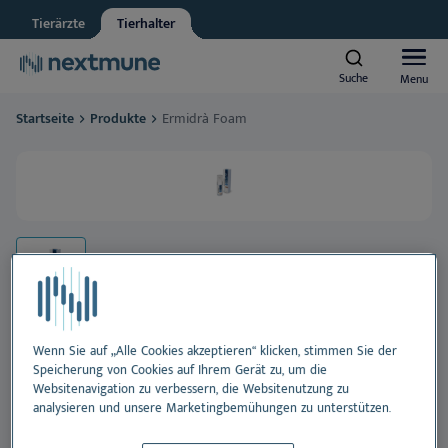
Tierärzte
Tierhalter
Other
Vet student
Suche
Suche
Menu
Menu
We respect your privacy. May we inform you about updates?
Startseite
Produkte
Ermidrà Foam
Yes, I agree to receive news & updates
*
Hunde und Katzen
Please consult our
Privacy Statement
By submitting this form, you consent to process your
Pferde
personal information
Al
Produkte
Ha
Al
Lernzentrum
Oh
Ha
Al
Wenn Sie auf „Alle Cookies akzeptieren“ klicken, stimmen Sie der
Speicherung von Cookies auf Ihrem Gerät zu, um die
Über Nextmune
Ermidrà Foam
Websitenavigation zu verbessern, die Websitenutzung zu
Zä
Oh
Bl
analysieren und unsere Marketingbemühungen zu unterstützen.
Haferflockenextrakt-Schaum ohne Ausspülen,