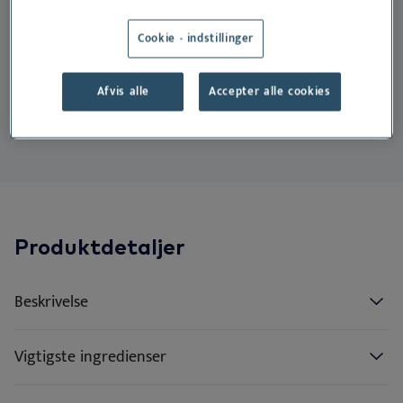
DA
Do
Er
Ør
Ne
til hunde og katte med sensitiv hud.
Cookie - indstillinger
Deutsch
Vo
Er
English
Velegnet til:
Afvis alle
Accepter alle cookies
Español
Bæ
Hund
Kat
Français
Vi
Nederlands
Norsk
Svenska
Produktdetaljer
Beskrivelse
Vigtigste ingredienser