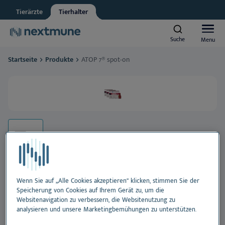
Tierärzte
Tierhalter
Other
Vet student
Suche
Suche
Menu
Menu
We respect your privacy. May we inform you about updates?
Startseite
Produkte
ATOP 7® spot-on
Yes, I agree to receive news & updates
*
Hunde und Katzen
Please consult our
Privacy Statement
By submitting this form, you consent to process your
Pferde
personal information
Al
Produkte
Ha
Al
Lernzentrum
Oh
Ha
Al
Wenn Sie auf „Alle Cookies akzeptieren“ klicken, stimmen Sie der
Über Nextmune
Speicherung von Cookies auf Ihrem Gerät zu, um die
ATOP 7® spot-on
Websitenavigation zu verbessern, die Websitenutzung zu
Zä
Oh
Bl
analysieren und unsere Marketingbemühungen zu unterstützen.