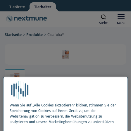
Tierärzte
Tierhalter
Other
Vet student
Suche
Suche
Menu
Menu
We respect your privacy. May we inform you about updates?
Startseite
Produkte
Cicafolia®
Yes, I agree to receive news & updates
*
Hunde und Katzen
Please consult our
Privacy Statement
By submitting this form, you consent to process your
Pferde
personal information
Al
Produkte
Ha
Al
Lernzentrum
Oh
Ha
Al
Wenn Sie auf „Alle Cookies akzeptieren“ klicken, stimmen Sie der
Über Nextmune
Speicherung von Cookies auf Ihrem Gerät zu, um die
Cicafolia®
Websitenavigation zu verbessern, die Websitenutzung zu
Zä
Oh
Bl
analysieren und unsere Marketingbemühungen zu unterstützen.