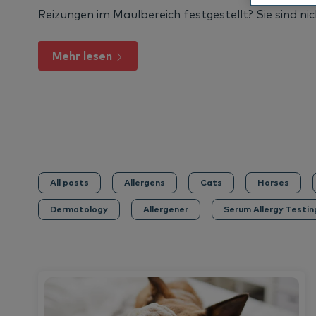
DE
Allergenverm
See all
Reizungen im Maulbereich festgestellt? Sie sind nicht
See
Mehr lesen
All posts
Allergens
Cats
Horses
Dermatology
Allergener
Serum Allergy Testin