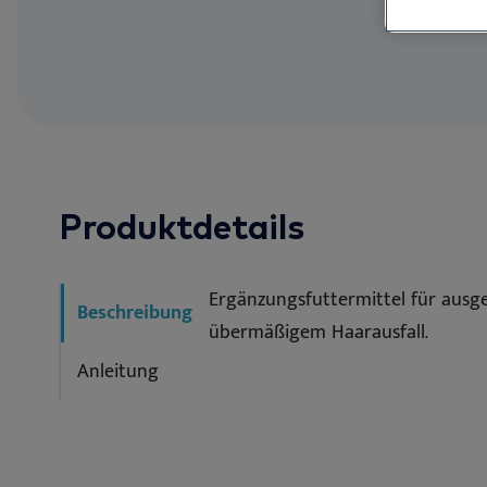
Ot
DE
Allergenverm
See all
See
Produktdetails
Ergänzungsfuttermittel für aus
Beschreibung
übermäßigem Haarausfall.
Anleitung