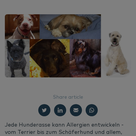
DE
Do
Er
Ha
Ne
English
Un
Er
Français
Nederlands
Na
Vi
Share article
Jede Hunderasse kann Allergien entwickeln -
vom Terrier bis zum Schäferhund und allem,