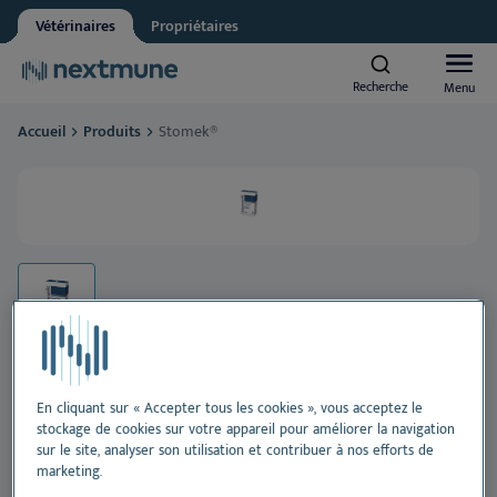
Vétérinaires
Propriétaires
Other
Vet student
Recherche
Recherche
Menu
Menu
We respect your privacy. May we inform you about updates?
Accueil
Produits
Stomek®
Yes, I agree to receive news & updates
*
Animaux de compagnie
Please consult our
Privacy Statement
By submitting this form, you consent to process your
Équins
personal information
Al
Produits
Pe
Al
Académie
Or
Pe
Al
En cliquant sur « Accepter tous les cookies », vous acceptez le
À propos de Nextmune
Stomek®
stockage de cookies sur votre appareil pour améliorer la navigation
De
Pr
Pe
Bl
sur le site, analyser son utilisation et contribuer à nos efforts de
marketing.
Aliment complémentaire pour soutenir la fonction