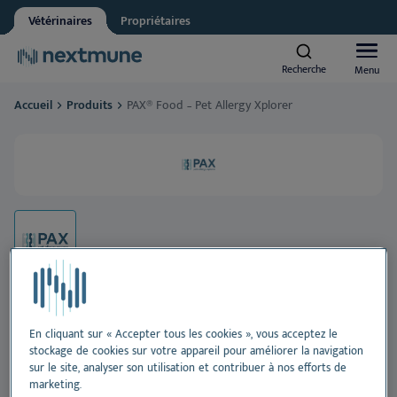
Vétérinaires
Propriétaires
Other
Vet student
Recherche
Recherche
Menu
Menu
We respect your privacy. May we inform you about updates?
Accueil
Produits
PAX® Food – Pet Allergy Xplorer
Yes, I agree to receive news & updates
*
Animaux de compagnie
Please consult our
Privacy Statement
By submitting this form, you consent to process your
Équins
personal information
Al
Produits
Pe
Al
Académie
Or
Pe
Al
À propos de Nextmune
En cliquant sur « Accepter tous les cookies », vous acceptez le
PAX® Food – Pet Allergy
stockage de cookies sur votre appareil pour améliorer la navigation
De
Pr
Pe
Bl
sur le site, analyser son utilisation et contribuer à nos efforts de
Xplorer
marketing.