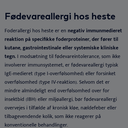
Ku
Er
Ør
Ne
Nextview portal
DA
Fødevareallergi hos heste
We
Vo
Sk
Er
Deutsch
Foderallergi hos heste er en
negativ immunmedieret
Do
Bæ
English
reaktion på specifikke foderproteiner, der fører til
Español
kutane, gastrointestinale eller systemiske kliniske
Vi
Français
tegn.
I modsætning til fødevareintolerance, som ikke
Nederlands
involverer immunsystemet, er fødevareallergi typisk
Ko
IgE-medieret (type I-overfølsomhed) eller forsinket
Norsk
overfølsomhed (type IV-reaktion). Selvom det er
Svenska
mindre almindeligt end overfølsomhed over for
insektbid (IBH) eller miljøallergi, bør fødevareallergi
overvejes i tilfælde af kronisk kløe, nældefeber eller
tilbagevendende kolik, som ikke reagerer på
konventionelle behandlinger
.