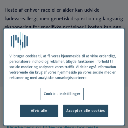
Heste af enhver race eller alder kan udvikle
fødevareallergi, men genetisk disposition og langvarig
eksponering for specifikke proteiner i kosten kan øge
modtageligheden.
Almindelige allergifremkaldende
ingredienser omfatter korn
(havre, hvede, byg, majs),
soja, lucerne og visse vegetabilske proteiner,
men
Vi bruger cookies til, at få vores hjemmeside til at virke ordentligt,
den individuelle følsomhed varierer
.
personalisere indhold og reklamer, tilbyde funktioner i forhold til
sociale medier og analysere vores traffik. Vi deler også information
vedrørende din brug af vores hjemmeside på vores sociale medier, i
reklamer og med analytiske samarbejdspartnere.
Cookie - indstillinger
På denne side:
Afvis alle
Accepter alle cookies
Patofysiologi og immunmekanismer
Kliniske tegn på fødevareallergi hos heste