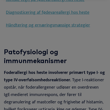
Diagnosticering af fødevareallergi hos heste
Håndtering og ernæringsmæssige strategier
Patofysiologi og
immunmekanismer
Foderallergi hos heste involverer primært type I- og
type IV-overfølsomhedsreaktioner.
Type I-reaktioner
opstår, når foderallergener udløser en overdreven
IgE-medieret immunrespons, der fører til
degranulering af mastceller og frigivelse af histamin,
hvilket forårsager urticaria, kløe og ødemer. Type IV-