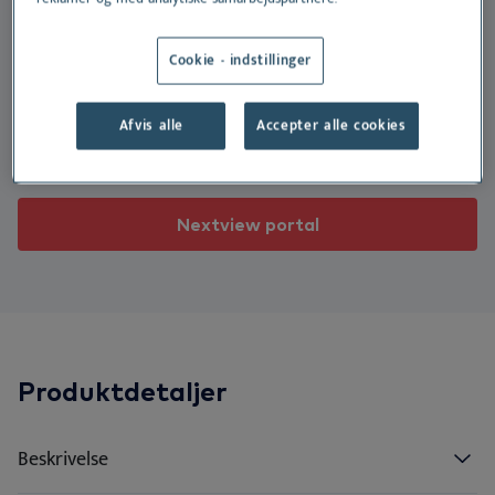
Ku
Er
Ør
Ne
Nextview portal
forbindelse med øreskylning hos hund.
DA
Cookie - indstillinger
We
Vo
Sk
Er
Velegnet til:
Deutsch
Afvis alle
Accepter alle cookies
Do
Bæ
English
Hund
Español
Vi
Français
Nextview portal
Nederlands
Ko
Norsk
Svenska
Produktdetaljer
Beskrivelse