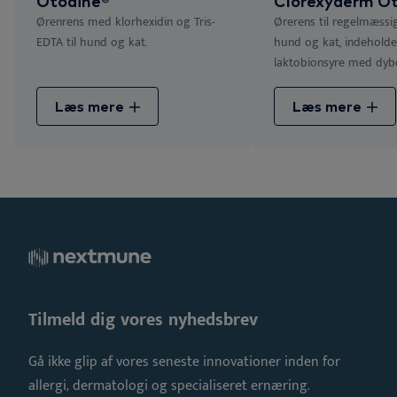
Otodine®
Clorexyderm Ot
Ørenrens med klorhexidin og Tris-
Ørerens til regelmæssig
EDTA til hund og kat.
hund og kat, indehold
laktobionsyre med dybd
Læs mere
Læs mere
Tilmeld dig vores nyhedsbrev
Gå ikke glip af vores seneste innovationer inden for
allergi, dermatologi og specialiseret ernæring.