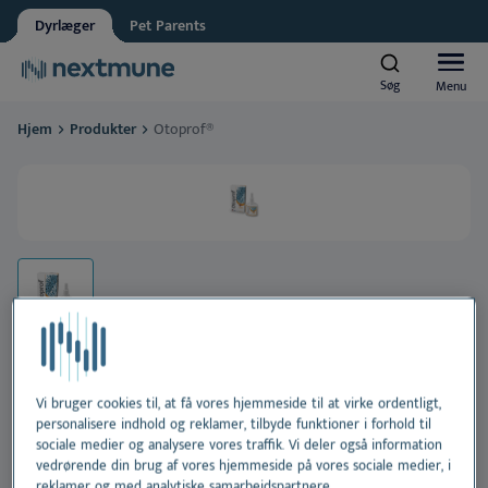
Dyrlæger
Pet Parents
Ansat i dyrehandel
Søg
Søg
Menu
Menu
Nextmune respekterer dit privatliv. Må vi informere dig om
opdateringer?
Hjem
Produkter
Otoprof®
Ja, jeg accepterer at modtage nyheder og opdateringer
*
Kæledyr
Se vores
fortrolighedserklæring
Heste
Ved at indsende denne formular accepterer du at dine
Al
personlige oplysninger behandles
Produkter
H
Al
Akademi
Ør
H
Al
Vi bruger cookies til, at få vores hjemmeside til at virke ordentligt,
Om Nextmune
Otoprof®
personalisere indhold og reklamer, tilbyde funktioner i forhold til
Tæ
Sk
H
Bl
sociale medier og analysere vores traffik. Vi deler også information
vedrørende din brug af vores hjemmeside på vores sociale medier, i
Effektiv voksopløsende ørerens til brug på klinikken i
reklamer og med analytiske samarbejdspartnere.