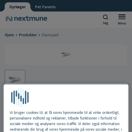
Dyrlæge
Veterinærsygeplejerske
Dyrlæger
Pet Parents
Ansat i dyrehandel
Søg
Søg
Menu
Menu
Nextmune respekterer dit privatliv. Må vi informere dig om
Hjem
Produkter
Elastopad
opdateringer?
Kæledyr
Ja, jeg accepterer at modtage nyheder og opdateringer
*
Se vores
fortrolighedserklæring
Heste
Al
Ved at indsende denne formular accepterer du at dine
personlige oplysninger behandles
Produkter
H
Al
Akademi
Ør
H
Al
Om Nextmune
Elastopad
Vi bruger cookies til, at få vores hjemmeside til at virke ordentligt,
personalisere indhold og reklamer, tilbyde funktioner i forhold til
Tæ
Sk
H
Bl
sociale medier og analysere vores traffik. Vi deler også information
vedrørende din brug af vores hjemmeside på vores sociale medier, i
Fugtighedscreme med solbeskyttelse til hunde og