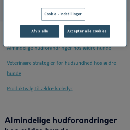
Cookie - indstillinger
Afvis alle
Accepter alle cookies
På denne side:
Almindelige hudforandringer hos ældre hunde
Veterinære strategier for hudsundhed hos ældre
hunde
Produktvalg til ældre kæledyr
Almindelige hudforandringer