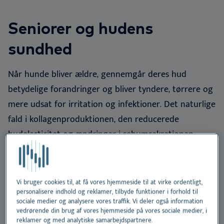
Ku
Er
Ør
Ne
Nextview portal
DA
Seniorer og hudens
We
Vo
Sk
Er
Deutsch
sundhed
Do
Bæ
English
Når hunde bliver ældre, gennemgår deres hud
Español
Vi
betydelige forandringer og bliver tyndere, tørrere og
Français
mere udsat for irritation og infektioner. Det naturlige
Nederlands
Ko
fald i kollagenproduktionen, den reducerede
Norsk
hudelasticitet og ændringer i sebumsekretionen
Svenska
bidrager til øgede dermatologiske udfordringer hos
ældre kæledyr
.
Vi bruger cookies til, at få vores hjemmeside til at virke ordentligt,
Det er vigtigt at identificere, forebygge og håndtere
personalisere indhold og reklamer, tilbyde funktioner i forhold til
aldersrelaterede hudsygdomme for at sikre optimal
sociale medier og analysere vores traffik. Vi deler også information
vedrørende din brug af vores hjemmeside på vores sociale medier, i
komfort og livskvalitet for ældre hunde.
reklamer og med analytiske samarbejdspartnere.