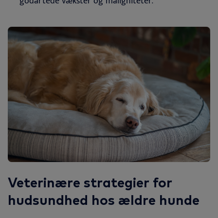
godartede vækster og maligniteter.
Veterinære strategier for
hudsundhed hos ældre hunde