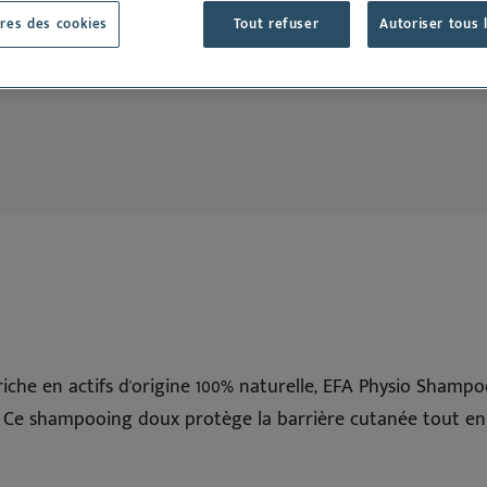
Oto
llergènes
ut voir
res des cookies
Tout refuser
Autoriser tous 
Peptivet 4
Tout voir
Dansk
Deutsch
English
Español
Nederlands
Norsk
Svenska
iche en actifs d'origine 100% naturelle, EFA Physio Shamp
e. Ce shampooing doux protège la barrière cutanée tout en