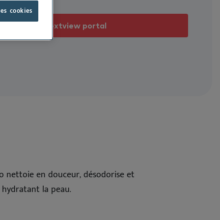
We
Nu
Or
Ne
Tout voir
les cookies
Nextview portal
Co
No
Pr
Nu
Bi
Pr
Vi
Co
oo nettoie en douceur, désodorise et
 hydratant la peau.