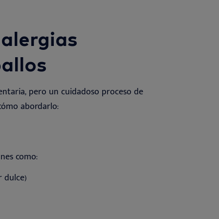
alergias
allos
entaria, pero un cuidadoso proceso de
 cómo abordarlo
:
munes como
:
r dulce)