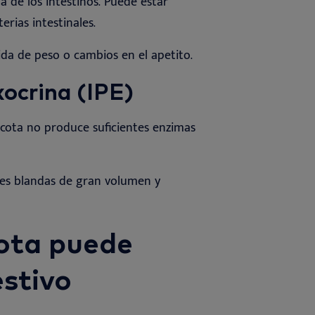
 de los intestinos. Puede estar
erias intestinales
.
ida de peso o cambios en el apetito
.
xocrina (IPE)
cota no produce suficientes enzimas
es blandas de gran volumen y
ota puede
stivo