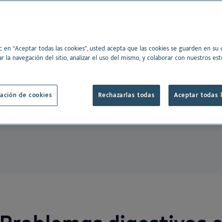
Ver todo
nos
nsibilidad estomacal o
un problema
Dansk
ic en “Aceptar todas las cookies”, usted acepta que las cookies se guarden en su d
Deutsch
os son uno de los
r la navegación del sitio, analizar el uso del mismo, y colaborar con nuestros est
English
io, y pueden afectar a
Français
ación de cookies
Rechazarlas todas
Aceptar todas 
Nederlands
Norsk
Svenska
Problemas digestivos 