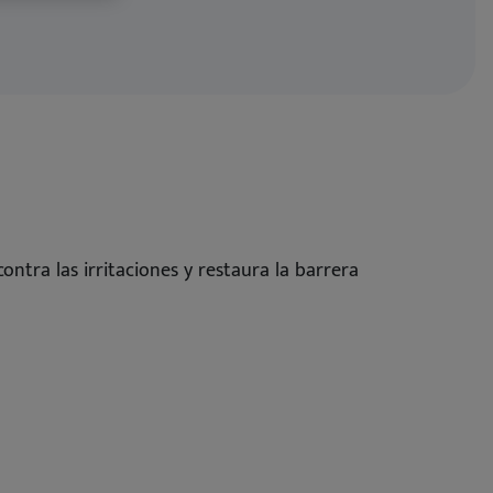
Bi
Nu
Oí
Gr
Nu
Nu
Pr
Vi
ontra las irritaciones y restaura la barrera