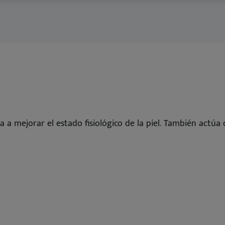
Ver todo
nos
Dansk
Deutsch
English
Français
Nederlands
Norsk
 a mejorar el estado fisiológico de la piel. También actúa c
Svenska