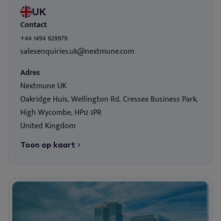
UK
Contact
+44 1494 629979
salesenquiries.uk@nextmune.com
Adres
Nextmune UK
Oakridge Huis, Wellington Rd, Cressex Business Park,
High Wycombe, HP12 3PR
United Kingdom
Toon op kaart