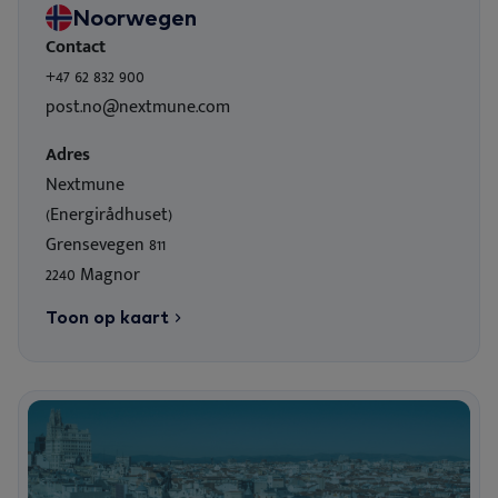
Noorwegen
Contact
+47 62 832 900
post.no@nextmune.com
Adres
Nextmune
(Energirådhuset)
Grensevegen 811
2240 Magnor
Toon op kaart