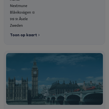
Nextmune
Blåviksvägen 13
919 91 Åsele
Zweden
Toon op kaart