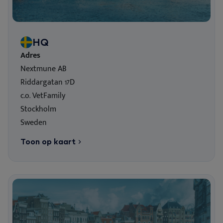
We
Vo
Or
Ne
Nextview portal
NL
Le
On
Be
Vo
HQ
Dansk
Adres
Do
Du
Deutsch
Nextmune AB
English
Riddargatan 17D
Vi
Español
c.o. VetFamily
Stockholm
Français
Co
Sweden
Norsk
Toon op kaart
Svenska