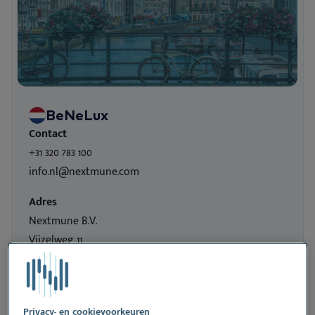
BeNeLux
Contact
+31 320 783 100
info.nl@nextmune.com
Adres
Nextmune B.V.
Vijzelweg 11
8243 PM Lelystad
Nederland
Toon op kaart
Privacy- en cookievoorkeuren