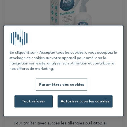
Cats
Chien
Horses
Serum Allergy Testing
En cliquant sur « Accepter tous les cookies », vous acceptez le
ALLERGENS
ALLERGY TREATMENT
stockage de cookies sur votre appareil pour améliorer la
News
navigation sur le site, analyser son utilisation et contribuer à
16 NOV. 2023
nos efforts de marketing.
Dermatology
Allergone : une étape importante
dans l'approche multimodale de
Paramètres des cookies
Dr. Thierry Olivry
l'allergie aux acariens de la
Veterinarians
Tout refuser
Autoriser tous les cookies
poussière domestique
Webinar
Pour traiter avec succès les allergies ou l'atopie