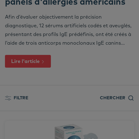
panels d'allergies américains
We
Nu
Or
Ne
Nextview portal
FR
Afin d’évaluer objectivement la précision
Co
No
Pr
Nu
diagnostique, 12 sérums artificiels codés et aveuglés,
Dansk
présentant des profils IgE prédéfinis, ont été créés à
Bi
Pr
Deutsch
l’aide de trois anticorps monoclonaux IgE canins...
English
Vi
Español
Lire l'article
Nederlands
Co
Norsk
Svenska
FILTRE
CHERCHER
Tous les messages
Allergens
Allergy Treatment