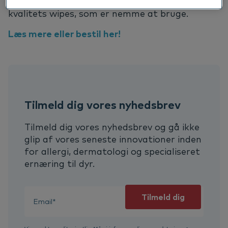
kvalitet som Otodine, og findes nu i meget høj
kvalitets wipes, som er nemme at bruge.
Læs mere eller bestil her!
Tilmeld dig vores nyhedsbrev
Tilmeld dig vores nyhedsbrev og gå ikke
glip af vores seneste innovationer inden
for allergi, dermatologi og specialiseret
ernæring til dyr.