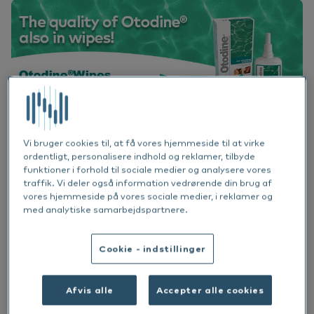
Ku
Er
Ør
Ne
Nextview portal
DA
We
Vo
Sk
Er
English
Do
Bæ
Norsk
Svenska
Vi
Vi bruger cookies til, at få vores hjemmeside til at virke
ordentligt, personalisere indhold og reklamer, tilbyde
Ko
funktioner i forhold til sociale medier og analysere vores
traffik. Vi deler også information vedrørende din brug af
Share article
vores hjemmeside på vores sociale medier, i reklamer og
med analytiske samarbejdspartnere.
Cookie - indstillinger
Otodine er nu tilgængelig i et nyt format…
wipes!
Afvis alle
Accepter alle cookies
Otodine® Wipes indeholder samme formel og