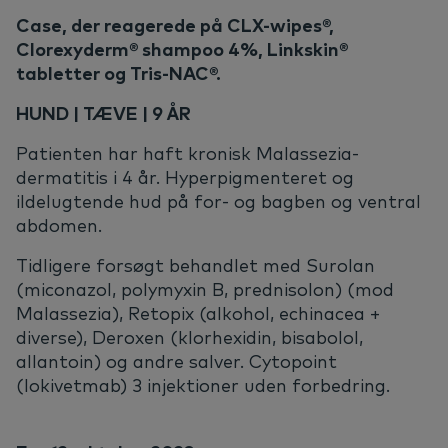
Case, der reagerede på CLX-wipes®,
Clorexyderm® shampoo 4%, Linkskin®
tabletter og Tris-NAC®.
HUND | TÆVE | 9 ÅR
Patienten har haft kronisk Malassezia-
dermatitis i 4 år. Hyperpigmenteret og
ildelugtende hud på for- og bagben og ventral
abdomen.
Tidligere forsøgt behandlet med Surolan
(miconazol, polymyxin B, prednisolon) (mod
Malassezia), Retopix (alkohol, echinacea +
diverse), Deroxen (klorhexidin, bisabolol,
allantoin) og andre salver. Cytopoint
(lokivetmab) 3 injektioner uden forbedring.