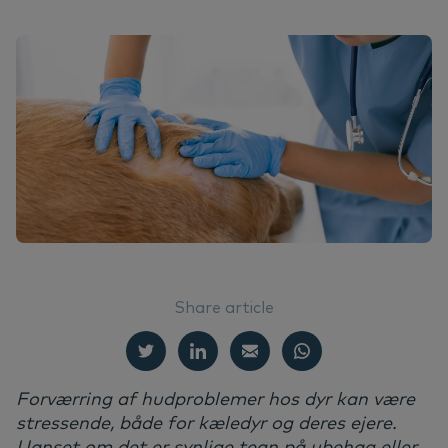
Ku
Er
Ør
Ne
Nextview portal
DA
We
Vo
Sk
Er
Deutsch
Do
Bæ
English
Français
Vi
Nederlands
Norsk
Ko
Svenska
Share article
Forværring af hudproblemer hos dyr kan være
stressende, både for kæledyr og deres ejere.
Uanset om det er synlige tegn på ubehag eller