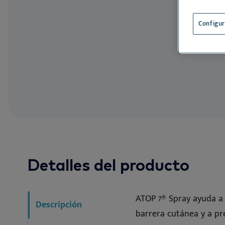
ES
Evitar alérge
Configur
Detalles del producto
ATOP 7® Spray ayuda a r
Descripción
barrera cutánea y a pr