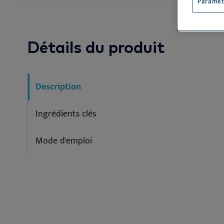
FR
Paramèt
Éviter les all
See all
See
Détails du produit
Description
Ingrédients clés
Mode d'emploi