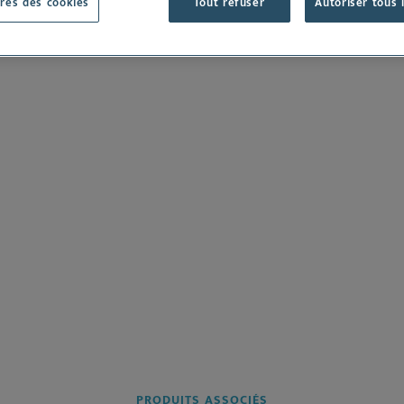
Oto
res des cookies
Tout refuser
Autoriser tous 
ergènes
 all
See all
Dansk
Deutsch
English
Español
Nederlands
Norsk
Svenska
PRODUITS ASSOCIÉS