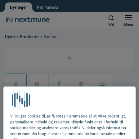
Dyrlæger
Pet Parents
Ansat i dyrehandel
Søg
Søg
Menu
Menu
Nextmune respekterer dit privatliv. Må vi informere dig om
opdateringer?
Hjem
Produkter
Panzym
Ja, jeg accepterer at modtage nyheder og opdateringer
*
Kæledyr
Se vores
fortrolighedserklæring
Heste
Ved at indsende denne formular accepterer du at dine
Al
personlige oplysninger behandles
Produkter
H
Al
Akademi
Ør
H
Al
Vi bruger cookies til, at få vores hjemmeside til at virke ordentligt,
Om Nextmune
Panzym
personalisere indhold og reklamer, tilbyde funktioner i forhold til
Tæ
Sk
H
Bl
sociale medier og analysere vores traffik. Vi deler også information
vedrørende din brug af vores hjemmeside på vores sociale medier, i
Tilskudsfoder til hunde og katte, udviklet til at støtte