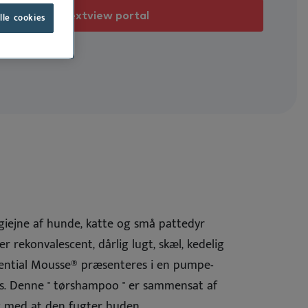
Ku
Er
Ør
Ne
Dr. Baddaky Omega-3
Nextview portal
lle cookies
Se alle
We
Vo
Sk
Er
Do
Bæ
Vi
Ko
ygiejne af hunde, katte og små pattedyr
r rekonvalescent, dårlig lugt, skæl, kedelig
Essential Mousse® præsenteres i en pumpe-
ans. Denne " tørshampoo " er sammensat af
ig med at den fugter huden.