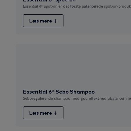
Essential 6® spot-on er det første patenterede spot-on-produkt t
Læs mere
Essential 6® Sebo Shampoo
Seboregulerende shampoo med god effekt ved ubalancer i hud
Læs mere