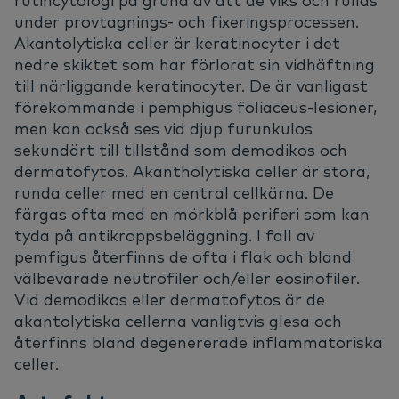
rutincytologi på grund av att de viks och rullas
under provtagnings- och fixeringsprocessen.
Akantolytiska celler är keratinocyter i det
nedre skiktet som har förlorat sin vidhäftning
till närliggande keratinocyter. De är vanligast
förekommande i pemphigus foliaceus-lesioner,
men kan också ses vid djup furunkulos
sekundärt till tillstånd som demodikos och
dermatofytos. Akantholytiska celler är stora,
runda celler med en central cellkärna. De
färgas ofta med en mörkblå periferi som kan
tyda på antikroppsbeläggning. I fall av
pemfigus återfinns de ofta i flak och bland
välbevarade neutrofiler och/eller eosinofiler.
Vid demodikos eller dermatofytos är de
akantolytiska cellerna vanligtvis glesa och
återfinns bland degenererade inflammatoriska
celler.