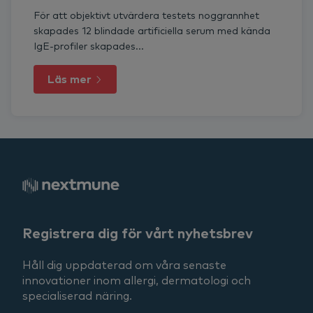
För att objektivt utvärdera testets noggrannhet
skapades 12 blindade artificiella serum med kända
IgE-profiler skapades...
Läs mer
Registrera dig för vårt nyhetsbrev
Håll dig uppdaterad om våra senaste
innovationer inom allergi, dermatologi och
specialiserad näring.