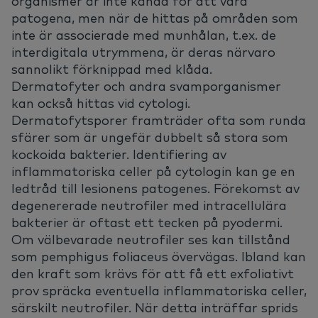
organismer är inte kända för att vara
patogena, men när de hittas på områden som
inte är associerade med munhålan, t.ex. de
interdigitala utrymmena, är deras närvaro
sannolikt förknippad med klåda.
Dermatofyter och andra svamporganismer
kan också hittas vid cytologi.
Dermatofytsporer framträder ofta som runda
sfärer som är ungefär dubbelt så stora som
kockoida bakterier. Identifiering av
inflammatoriska celler på cytologin kan ge en
ledtråd till lesionens patogenes. Förekomst av
degenererade neutrofiler med intracellulära
bakterier är oftast ett tecken på pyodermi.
Om välbevarade neutrofiler ses kan tillstånd
som pemphigus foliaceus övervägas. Ibland kan
den kraft som krävs för att få ett exfoliativt
prov spräcka eventuella inflammatoriska celler,
särskilt neutrofiler. När detta inträffar sprids