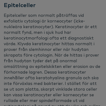
Epitelceller
Epitelceller som normalt påträffas vid
exfoliativ cytologi är korneocyter (icke-
nukleära keratinocyter). Keratinocyter är ett
normalt fynd, men i sjuk hud har
keratinocytmorfologi ofta ett diagnostiskt
värde. Klyvda keratinocyter hittas normalt i
prover från slemhinnor eller när hudytan
skrapats före cytologin. När de hittas i prover
från hudytan tyder det på onormal
omsättning av epitelskikten eller erosion av de
förhornade lagren. Dessa keratinocyter
innehåller ofta keratohyalina granula och ska
inte förväxlas med bakterier. I stället för att
se ut som platta, skarpt vinklade stora celler
kan vissa keratinocyter eller korneocyter se
rullade eller mer spindelformade ut vid