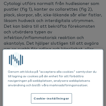
Cytologi utförs normalt från hudlesioner som
pustler (fig 1), kanter av collarettes (fig 2),
plack, skorpor, sår, icke-läkande sår eller fistlar,
liksom hudveck och interdigitala utrymmen.
Det kan bidra till att bekräfta förekomsten
och utvärdera typen av
infektion/inflammatorisk reaktion och
akantolys. Det hjälper slutligen till att avgöra
om en svabb för odling och känslighet, eller
ytterligare diagnostiska tester behövs.
Genom att klicka på "acceptera alla cookies" samtycker du
till lagring av cookies på din enhet för att förbättra
navigeringen på webbplatsen, analysera webbplatsens
användning och bistå i våra marknadsföringsinsatser.
Cookie-inställningar