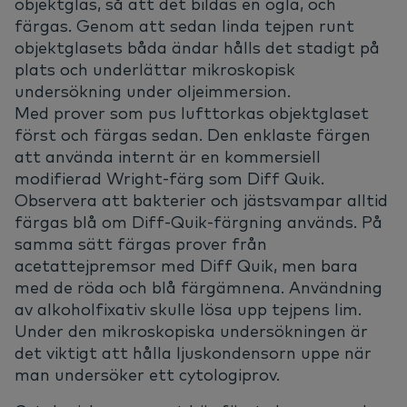
objektglas, så att det bildas en ögla, och
färgas. Genom att sedan linda tejpen runt
objektglasets båda ändar hålls det stadigt på
plats och underlättar mikroskopisk
undersökning under oljeimmersion.
Med prover som pus lufttorkas objektglaset
först och färgas sedan. Den enklaste färgen
att använda internt är en kommersiell
modifierad Wright-färg som Diff Quik.
Observera att bakterier och jästsvampar alltid
färgas blå om Diff-Quik-färgning används. På
samma sätt färgas prover från
acetattejpremsor med Diff Quik, men bara
med de röda och blå färgämnena. Användning
av alkoholfixativ skulle lösa upp tejpens lim.
Under den mikroskopiska undersökningen är
det viktigt att hålla ljuskondensorn uppe när
man undersöker ett cytologiprov.