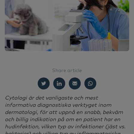
We
Nä
Ör
Ne
Nextview portal
SV
Ev
Vå
Ma
Nä
Dansk
Do
Hå
Deutsch
English
Vi
Français
Nederlands
Ko
Share article
Norsk
Cytologi är det vanligaste och mest
informativa diagnostiska verktyget inom
dermatologi, för att uppnå en snabb, bekväm
och billig indikation på om en patient har en
hudinfektion, vilken typ av infektioner (jäst vs.
bakterier) och vilken typ av inflammatoriska