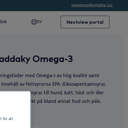
Investerare
Kontakta oss
Sök
SV
Nextview portal
Sök
Menu
Dansk
Näring
Deutsch
lorer
Ermidrà
Dr. Baddaky Omega-3
Baddaky Omega-3
Dr. Baddaky Omega-3
English
Linkskin
Allergone
Al
Español
Enteromicro Complex
ringsfoder med Omega-3 av hög kvalité samt
Allergone
Français
H
Al
innehåll av fettsyrorna EPA (Eikosapentaensyra)
Dia-Tab
Nederlands
okosahexaensyra) till hund, katt, häst och iller.
Direne
Ör
H
Al
Norsk
ar positiv effekt på bland annat hud och päls.
Epato
Tä
Sk
H
Bl
t för att
Oto
Stomek