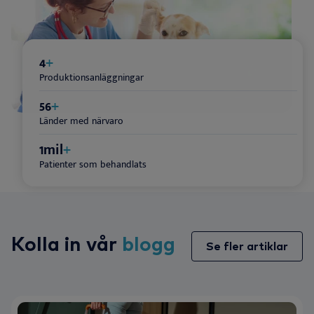
4
+
Produktionsanläggningar
70
+
Länder med närvaro
1
mil
+
Patienter som behandlats
Kolla in vår
blogg
Se fler artiklar