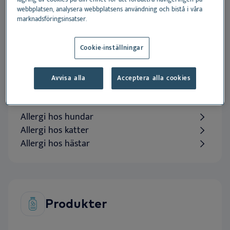
Eye on
patient
, mind on
webbplatsen, analysera webbplatsens användning och bistå i våra
innovation
.
marknadsföringsinsatser.
Cookie-inställningar
Expertis
Avvisa alla
Acceptera alla cookies
Allergi hos hundar
Allergi hos katter
Allergi hos hästar
Produkter