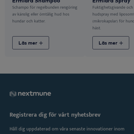
Ermidrà Shampoo
Ermidrà Spray
Schampo för regelbunden rengöring
Fuktighetsgivande och
av känslig eller ömtålig hud hos
hudspray med liposom
hundar och katter.
(mikrokapslar) för hund
häst.
Läs mer
Läs mer
Registrera dig för vårt nyhetsbrev
Håll dig uppdaterad om våra senaste innovationer inom