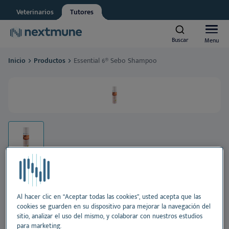
Veterinarios
Tutores
Other
Vet student
Buscar
Buscar
Menu
Menu
We respect your privacy. May we inform you about updates?
Inicio
Productos
Essential 6® Sebo Shampoo
Yes, I agree to receive news & updates
*
Perros y gatos
Please consult our
Privacy Statement
By submitting this form, you consent to process your
Caballos
personal information
Al
Productos
Pie
Al
Centro de aprendizaje
Oí
Pie
Al
Sobre Nextmune
Essential 6® Sebo Shampoo
Al hacer clic en “Aceptar todas las cookies”, usted acepta que las
Di
Pie
Bl
cookies se guarden en su dispositivo para mejorar la navegación del
sitio, analizar el uso del mismo, y colaborar con nuestros estudios
Essential 6® Sebo Shampoo es un champú
para marketing.