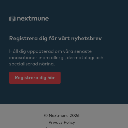
Hund
Häst
Katt
Registrera dig för vårt nyhetsbrev
PAX
Håll dig uppdaterad om våra senaste
innovationer inom allergi, dermatologi och
Serumtest
specialiserad näring.
Dr. Thierry Olivry
Registrera dig här
News
Allergener
© Nextmune 2026
Privacy Policy