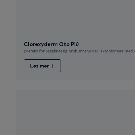
Clorexyderm Oto Piú
Ørerens for regelmessig bruk. Inneholder laktobionsyre med 
Les mer