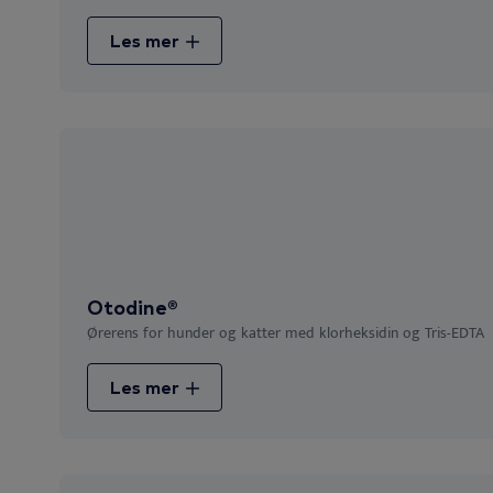
Les mer
Otodine®
Ørerens for hunder og katter med klorheksidin og Tris-EDTA
Les mer