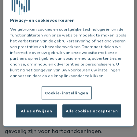
gezondheid. Omega-3 draagt bij aan:
Gezonde huid en vacht
: Omega-3 bevordert de
Privacy- en cookievoorkeuren
elasticiteit van de huid en een glanzende vacht,
We gebruiken cookies en soortgelijke technologieën om de
en vermindert het risico op droogheid, jeuk en
functionaliteiten van onze website mogelijk te maken, zoals
overmatig verharen.
het verbeteren van de gebruikerservaring of het analyseren
van prestaties en bezoekersverkeer. Daarnaast delen we
Gezonde gewrichten
: Omega-3 heeft
informatie over uw gebruik van onze website met onze
partners op het gebied van sociale media, advertenties en
ontstekingsremmende eigenschappen die
analyse, om inhoud en advertenties te personaliseren. U
gewrichtspijn kunnen verlichten en de
kunt na het aangeven van uw voorkeuren uw instellingen
beweeglijkheid kunnen verbeteren, wat vooral
aanpassen door op de knop linksonder te klikken.
gunstig is voor oudere huisdieren of huisdieren
met artritis.
Cookie-instellingen
Cardiovasculaire ondersteuning
: Deze vetzuren
ondersteunen de gezondheid van het hart en
Alles afwijzen
Alle cookies accepteren
verminderen het risico op cardiovasculaire
problemen bij huisdieren, vooral bij rassen die
gevoelig zijn voor hartaandoeningen.